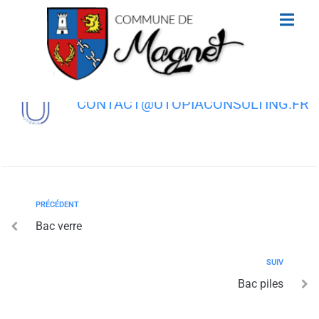
contenu
principal
Bac verre
CONTACT@UTOPIACONSULTING.FR
PRÉCÉDENT
Bac verre
SUIV
Bac piles