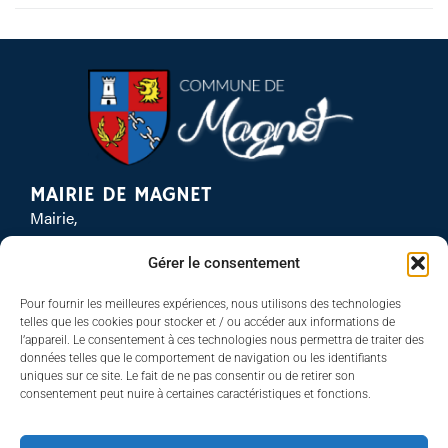
MAIRIE DE MAGNET
Mairie,
21 Av. de la Gare,
Gérer le consentement
03260 Magnet
04 70 59 61 84
Pour fournir les meilleures expériences, nous utilisons des technologies
Contacter la mairie
telles que les cookies pour stocker et / ou accéder aux informations de
HORAIRES D'OUVERTURE
l’appareil. Le consentement à ces technologies nous permettra de traiter des
données telles que le comportement de navigation ou les identifiants
Lundi :
Fermé
uniques sur ce site. Le fait de ne pas consentir ou de retirer son
Mardi :
14h – 18h
consentement peut nuire à certaines caractéristiques et fonctions.
Mercredi :
9h – 12h