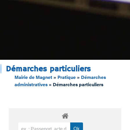
Démarches particuliers
Mairie de Magnet
»
Pratique
»
Démarches
administratives
»
Démarches particuliers