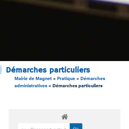
Démarches particuliers
Mairie de Magnet
»
Pratique
»
Démarches
administratives
»
Démarches particuliers