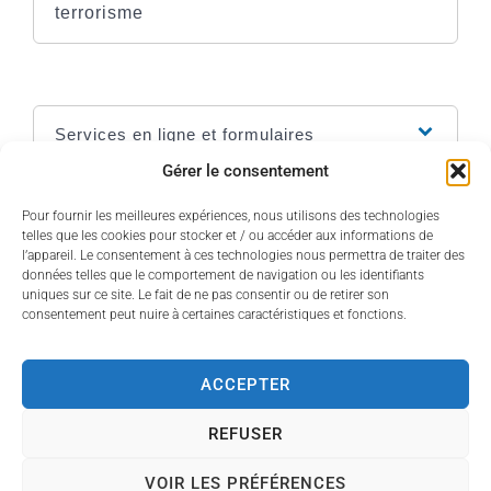
terrorisme
Services en ligne et formulaires
Gérer le consentement
Questions ? Réponses !
Pour fournir les meilleures expériences, nous utilisons des technologies
telles que les cookies pour stocker et / ou accéder aux informations de
Que faire en cas de décès d'un proche à
l’appareil. Le consentement à ces technologies nous permettra de traiter des
l'étranger ?
données telles que le comportement de navigation ou les identifiants
uniques sur ce site. Le fait de ne pas consentir ou de retirer son
consentement peut nuire à certaines caractéristiques et fonctions.
Et aussi
ACCEPTER
Victime de terrorisme : indemnisation par le
Fonds de garantie des victimes
REFUSER
Justice
VOIR LES PRÉFÉRENCES