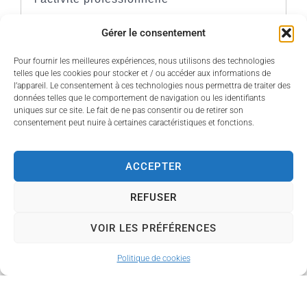
Gérer le consentement
Droit individuel à la formation
Pour fournir les meilleures expériences, nous utilisons des technologies
Reprise de l'activité professionnelle à
telles que les cookies pour stocker et / ou accéder aux informations de
l’appareil. Le consentement à ces technologies nous permettra de traiter des
la fin du mandat
données telles que le comportement de navigation ou les identifiants
uniques sur ce site. Le fait de ne pas consentir ou de retirer son
consentement peut nuire à certaines caractéristiques et fonctions.
Non-reprise de l'activité
professionnelle à la fin du mandat
ACCEPTER
REFUSER
Textes de référence
VOIR LES PRÉFÉRENCES
Politique de cookies
Questions ? Réponses !
Quels sont les droits d'un salarié élu local qui